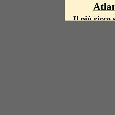
Atlan
Il più ricco 
La storia del mond
mappe, fot