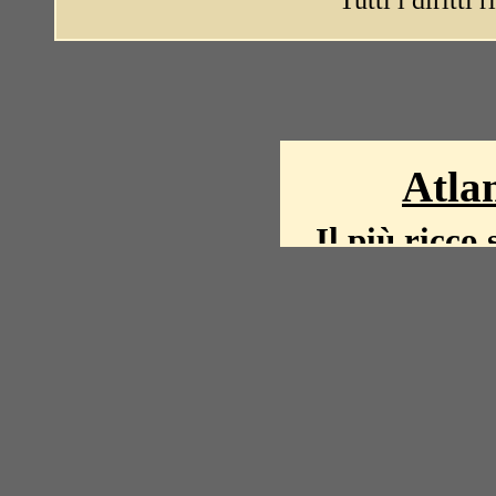
Tutti i diritti 
Atlan
Il più ricco 
La storia del mond
mappe, fot