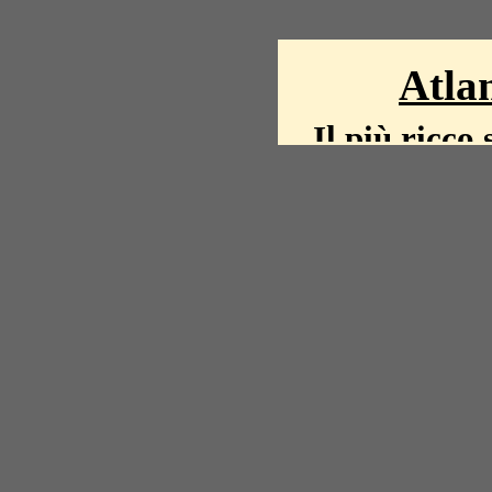
Atlan
Il più ricco 
La storia del mond
mappe, fot