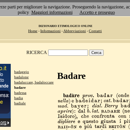
 terze parti per migliorare la navigazione. Proseguendo la navigazione, 
policy
Maggiori informazioni
Accetto e proseguo
DIZIONARIO ETIMOLOGICO ONLINE
Home
-
Informazioni
-
Abbreviazioni
-
Contatti
RICERCA
badaggio
Badare
badalone
badaluccare, badaloccare
badare
badessa
badia
badiale