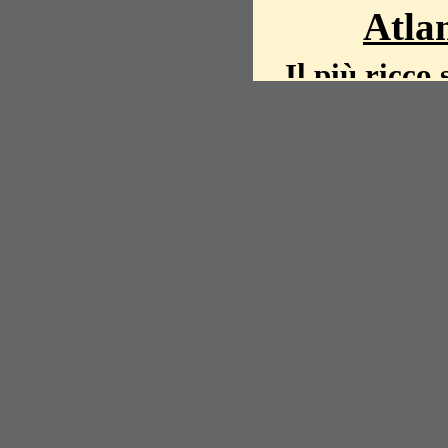
Atlan
Il più ricco 
La storia del mond
mappe, fot