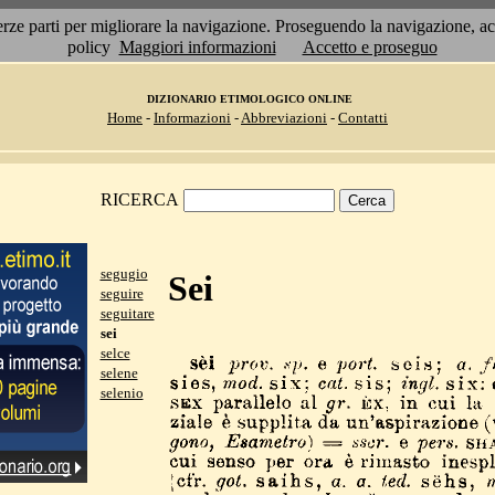
 terze parti per migliorare la navigazione. Proseguendo la navigazione, 
policy
Maggiori informazioni
Accetto e proseguo
DIZIONARIO ETIMOLOGICO ONLINE
Home
-
Informazioni
-
Abbreviazioni
-
Contatti
RICERCA
segugio
Sei
seguire
seguitare
sei
selce
selene
selenio