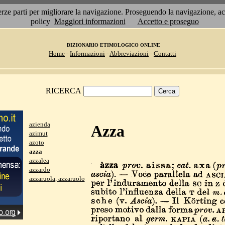
 terze parti per migliorare la navigazione. Proseguendo la navigazione, 
policy
Maggiori informazioni
Accetto e proseguo
DIZIONARIO ETIMOLOGICO ONLINE
Home
-
Informazioni
-
Abbreviazioni
-
Contatti
RICERCA
azienda
Azza
azimut
azoto
azza
azzalea
azzardo
azzaruola, azzaruolo