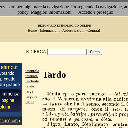
 terze parti per migliorare la navigazione. Proseguendo la navigazione, 
policy
Maggiori informazioni
Accetto e proseguo
DIZIONARIO ETIMOLOGICO ONLINE
Home
-
Informazioni
-
Abbreviazioni
-
Contatti
RICERCA
tarantola
Tardo
tarapatà
tarchiato
tardo
targa
targone
tarida