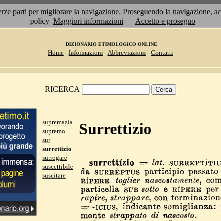
 terze parti per migliorare la navigazione. Proseguendo la navigazione, 
policy
Maggiori informazioni
Accetto e proseguo
DIZIONARIO ETIMOLOGICO ONLINE
Home
-
Informazioni
-
Abbreviazioni
-
Contatti
RICERCA
supremazia
Surrettizio
supremo
sur
surrettizio
surrogare
suscettibile
suscitare