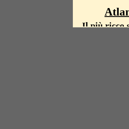
Atlan
Il più ricco 
La storia del mond
mappe, fot