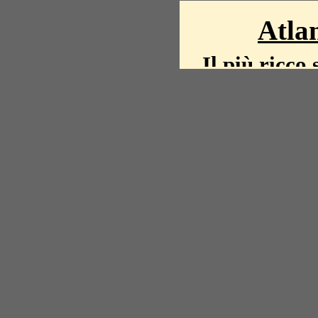
Atlan
Il più ricco 
La storia del mond
mappe, fot