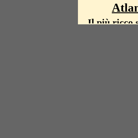
Atlan
Il più ricco 
La storia del mond
mappe, fot