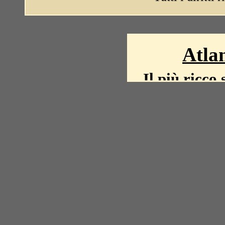
Atlan
Il più ricco 
La storia del mond
mappe, fot