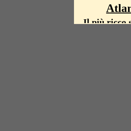
Atlan
Il più ricco 
La storia del mond
mappe, fot