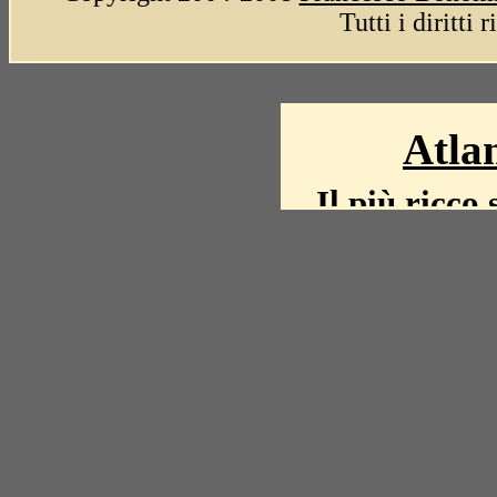
Tutti i diritti 
Atlan
Il più ricco 
La storia del mond
mappe, fot