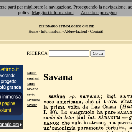
 terze parti per migliorare la navigazione. Proseguendo la navigazione, 
policy
Maggiori informazioni
Accetto e proseguo
DIZIONARIO ETIMOLOGICO ONLINE
Home
-
Informazioni
-
Abbreviazioni
-
Contatti
RICERCA
saturo
Savana
sauriani
sauro
savana
savio
savonea
savore