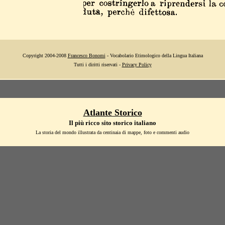
Copyright 2004-2008
Francesco Bonomi
- Vocabolario Etimologico della Lingua Italiana
Tutti i diritti riservati -
Privacy Policy
Atlante Storico
Il più ricco sito storico italiano
La storia del mondo illustrata da centinaia di mappe, foto e commenti audio