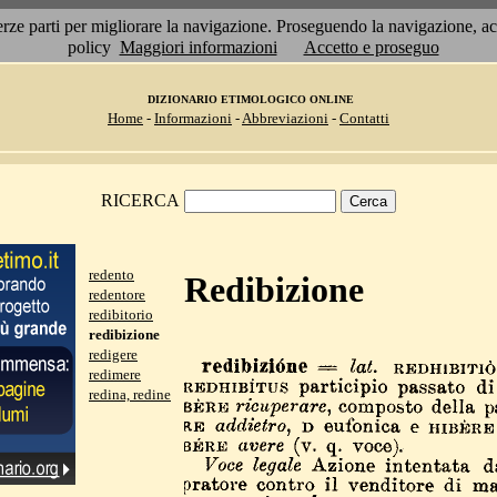
 terze parti per migliorare la navigazione. Proseguendo la navigazione, 
policy
Maggiori informazioni
Accetto e proseguo
DIZIONARIO ETIMOLOGICO ONLINE
Home
-
Informazioni
-
Abbreviazioni
-
Contatti
RICERCA
redento
Redibizione
redentore
redibitorio
redibizione
redigere
redimere
redina, redine