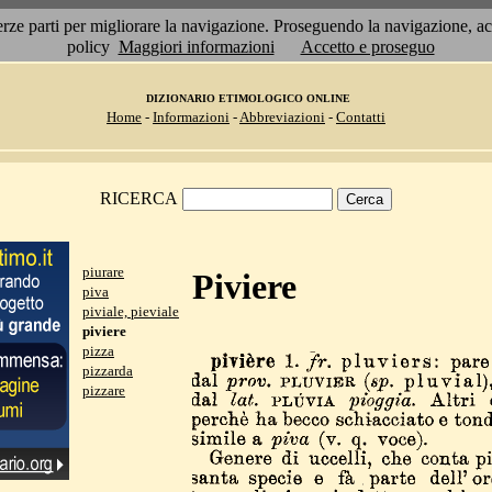
 terze parti per migliorare la navigazione. Proseguendo la navigazione, 
policy
Maggiori informazioni
Accetto e proseguo
DIZIONARIO ETIMOLOGICO ONLINE
Home
-
Informazioni
-
Abbreviazioni
-
Contatti
RICERCA
piurare
Piviere
piva
piviale, pieviale
piviere
pizza
pizzarda
pizzare