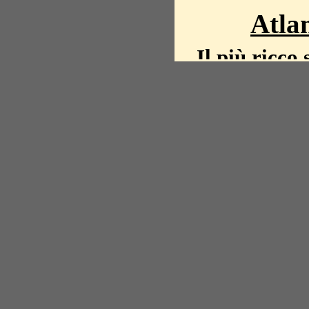
Atlan
Il più ricco 
La storia del mond
mappe, fot