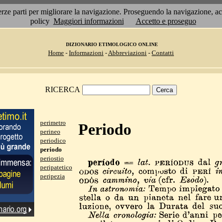
 terze parti per migliorare la navigazione. Proseguendo la navigazione, 
policy
Maggiori informazioni
Accetto e proseguo
DIZIONARIO ETIMOLOGICO ONLINE
Home
-
Informazioni
-
Abbreviazioni
-
Contatti
RICERCA
perimetro
Periodo
perineo
periodico
periodo
periostio
peripatetico
peripezia