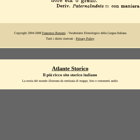
Copyright 2004-2008
Francesco Bonomi
- Vocabolario Etimologico della Lingua Italiana
Tutti i diritti riservati -
Privacy Policy
Atlante Storico
Il più ricco sito storico italiano
La storia del mondo illustrata da centinaia di mappe, foto e commenti audio