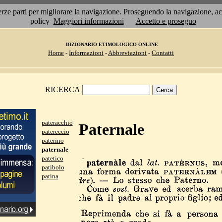
 terze parti per migliorare la navigazione. Proseguendo la navigazione, 
policy
Maggiori informazioni
Accetto e proseguo
DIZIONARIO ETIMOLOGICO ONLINE
Home
-
Informazioni
-
Abbreviazioni
-
Contatti
RICERCA
pateracchio
Paternale
patereccio
paterino
paternale
patetico
patibolo
patina