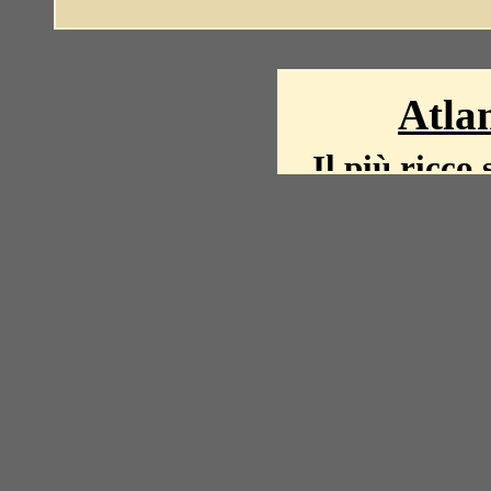
Atlan
Il più ricco 
La storia del mond
mappe, fot