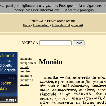
 terze parti per migliorare la navigazione. Proseguendo la navigazione, 
policy
Maggiori informazioni
Accetto e proseguo
DIZIONARIO ETIMOLOGICO ONLINE
Home
-
Informazioni
-
Abbreviazioni
-
Contatti
RICERCA
mongana
Monito
mongolfiera
monile
monito
monitore
monitorio
monna