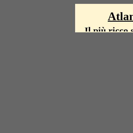
Atlan
Il più ricco 
La storia del mond
mappe, fot