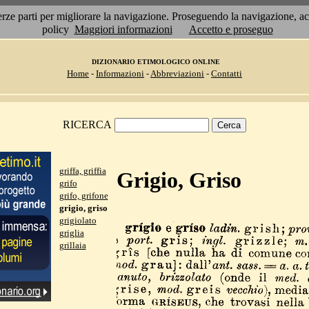
 terze parti per migliorare la navigazione. Proseguendo la navigazione, 
policy
Maggiori informazioni
Accetto e proseguo
DIZIONARIO ETIMOLOGICO ONLINE
Home
-
Informazioni
-
Abbreviazioni
-
Contatti
RICERCA
griffa, griffia
Grigio, Griso
grifo
grifo, grifone
grigio, griso
grigiolato
griglia
grillaia