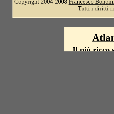
Copyright 2004-2008
Francesco Bonom
Tutti i diritti 
Atlan
Il più ricco 
La storia del mond
mappe, fot