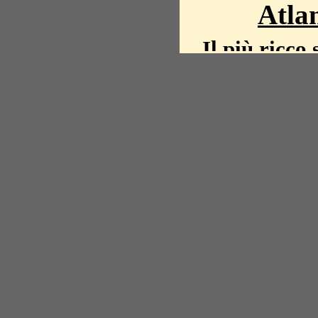
Atlan
Il più ricco 
La storia del mond
mappe, fot