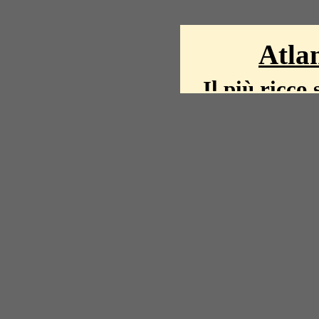
Atlan
Il più ricco 
La storia del mond
mappe, fot