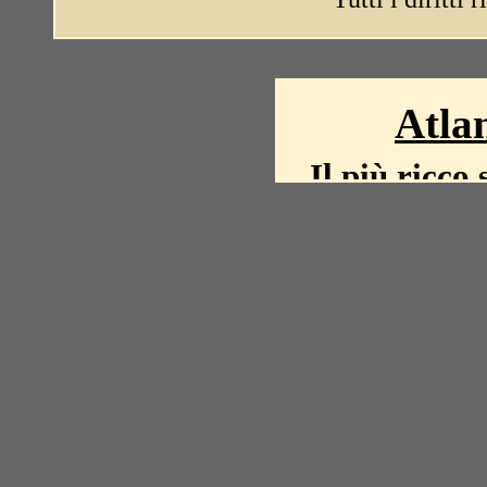
Atlan
Il più ricco 
La storia del mond
mappe, fot