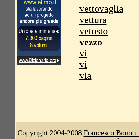
vettovaglia
vettura
vetusto
vezzo
vi
vi
via
Copyright 2004-2008
Francesco Bonom