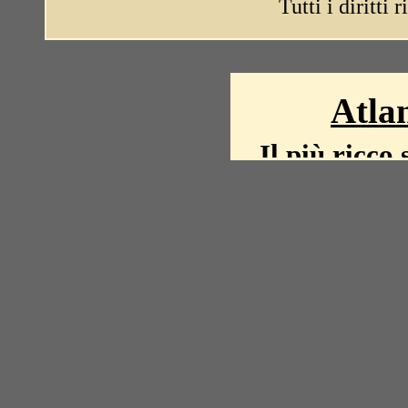
Tutti i diritti 
Atlan
Il più ricco 
La storia del mond
mappe, fot