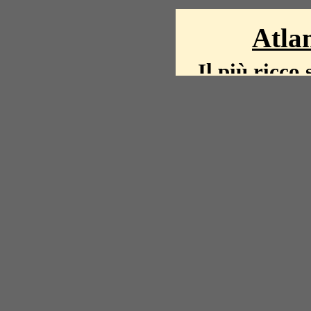
Atlan
Il più ricco 
La storia del mond
mappe, fot