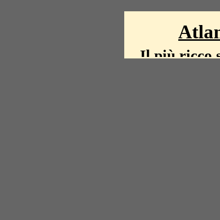
Atlan
Il più ricco 
La storia del mond
mappe, fot