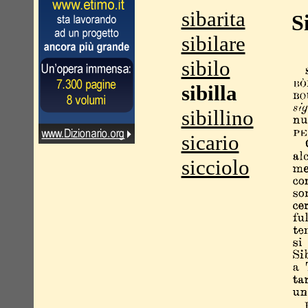
sibarita
S
sibilare
sibilo
sibilla
sibillino
sicario
sicciolo