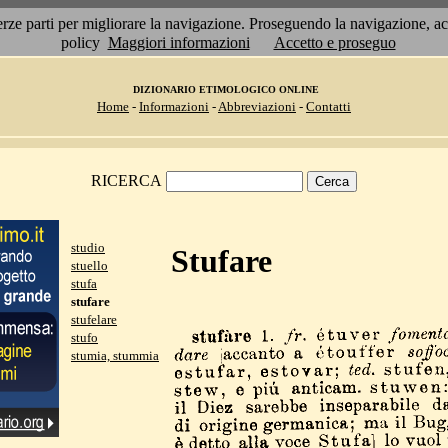
 terze parti per migliorare la navigazione. Proseguendo la navigazione, 
policy
Maggiori informazioni
Accetto e proseguo
DIZIONARIO ETIMOLOGICO ONLINE
Home
-
Informazioni
-
Abbreviazioni
-
Contatti
RICERCA
studio
Stufare
stuello
stufa
stufare
stufelare
stufo
stumia, stummia