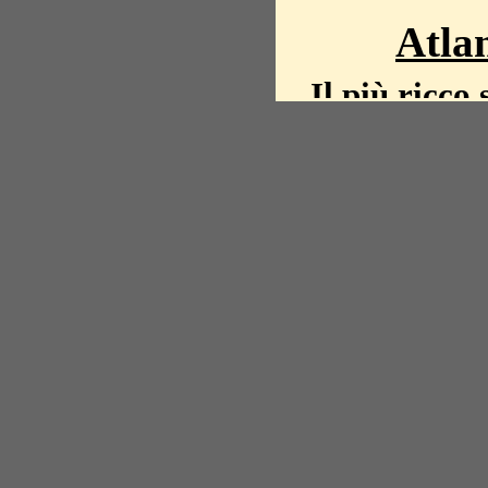
Atlan
Il più ricco 
La storia del mond
mappe, fot