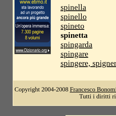
spinella
spinello
spineto
spinetta
spingarda
spingare
spingere, spigne
Copyright 2004-2008
Francesco Bonom
Tutti i diritti 