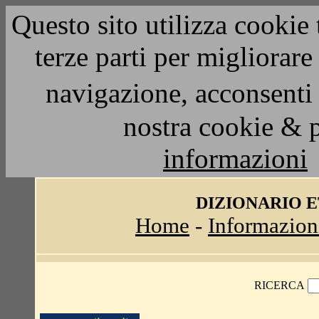
Questo sito utilizza cookie 
terze parti per migliorar
navigazione, acconsenti 
nostra cookie & 
informazioni
DIZIONARIO 
Home
-
Informazion
RICERCA