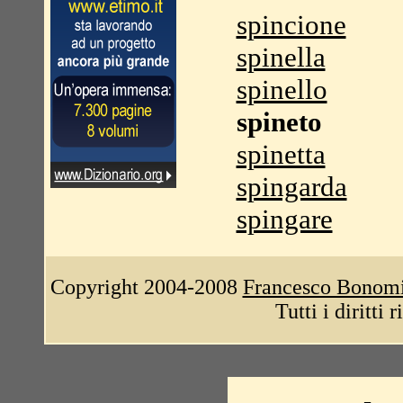
spincione
spinella
spinello
spineto
spinetta
spingarda
spingare
Copyright 2004-2008
Francesco Bonom
Tutti i diritti 