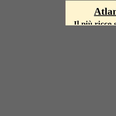
Atlan
Il più ricco 
La storia del mond
mappe, fot