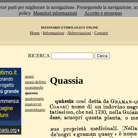
 terze parti per migliorare la navigazione. Proseguendo la navigazione, 
policy
Maggiori informazioni
Accetto e proseguo
DIZIONARIO ETIMOLOGICO ONLINE
Home
-
Informazioni
-
Abbreviazioni
-
Contatti
RICERCA
quasi
Quassia
quasi-delitto
quasimodo
quassia
quaternario
quatorviri
quatriduano