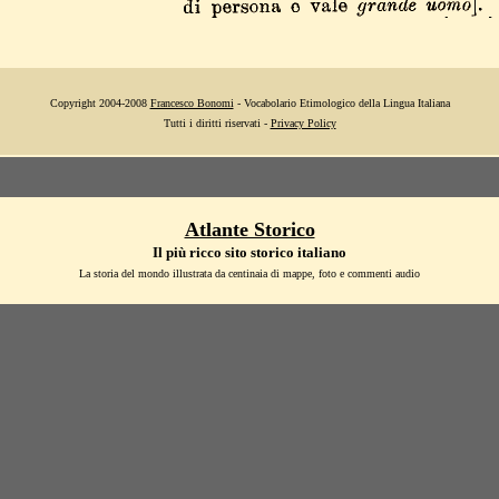
Copyright 2004-2008
Francesco Bonomi
- Vocabolario Etimologico della Lingua Italiana
Tutti i diritti riservati -
Privacy Policy
Atlante Storico
Il più ricco sito storico italiano
La storia del mondo illustrata da centinaia di mappe, foto e commenti audio