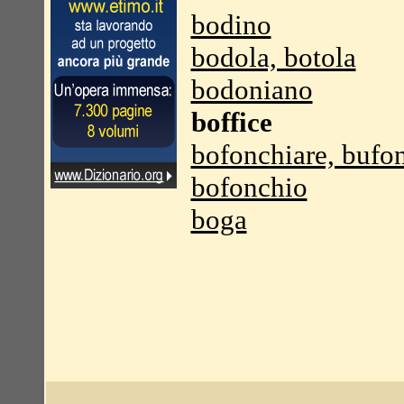
bodino
bodola, botola
bodoniano
boffice
bofonchiare, bufo
bofonchio
boga