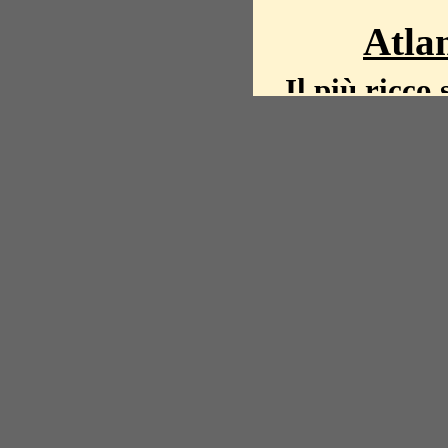
Atlan
Il più ricco 
La storia del mond
mappe, fot