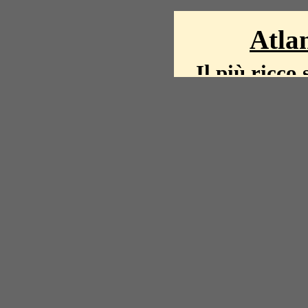
Atlan
Il più ricco 
La storia del mond
mappe, fot