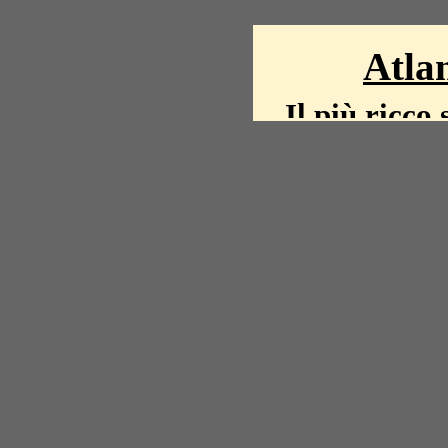
Atlan
Il più ricco 
La storia del mond
mappe, fot