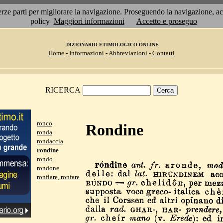
 terze parti per migliorare la navigazione. Proseguendo la navigazione, 
policy
Maggiori informazioni
Accetto e proseguo
DIZIONARIO ETIMOLOGICO ONLINE
Home
-
Informazioni
-
Abbreviazioni
-
Contatti
RICERCA
ronco
Rondine
ronda
rondaccia
rondine
rondo
rondone
ronflare, ronfare