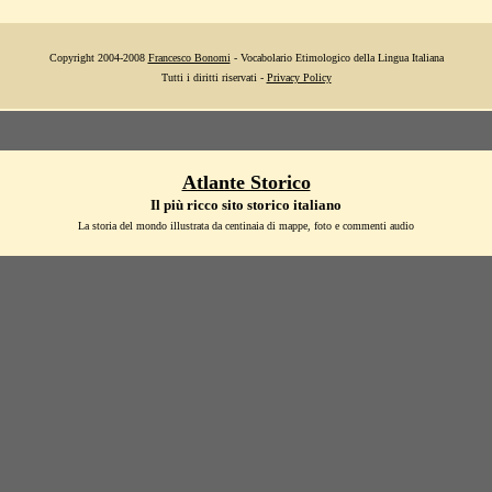
Copyright 2004-2008
Francesco Bonomi
- Vocabolario Etimologico della Lingua Italiana
Tutti i diritti riservati -
Privacy Policy
Atlante Storico
Il più ricco sito storico italiano
La storia del mondo illustrata da centinaia di mappe, foto e commenti audio