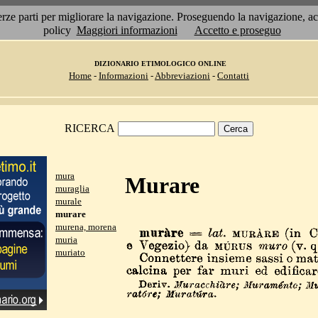
 terze parti per migliorare la navigazione. Proseguendo la navigazione, 
policy
Maggiori informazioni
Accetto e proseguo
DIZIONARIO ETIMOLOGICO ONLINE
Home
-
Informazioni
-
Abbreviazioni
-
Contatti
RICERCA
mura
Murare
muraglia
murale
murare
murena, morena
muria
muriato