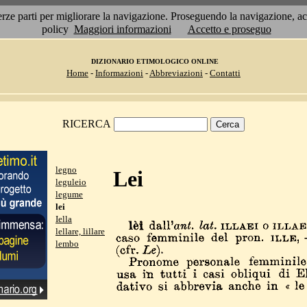
 terze parti per migliorare la navigazione. Proseguendo la navigazione, 
policy
Maggiori informazioni
Accetto e proseguo
DIZIONARIO ETIMOLOGICO ONLINE
Home
-
Informazioni
-
Abbreviazioni
-
Contatti
RICERCA
legno
Lei
leguleio
legume
lei
Iella
lellare, lillare
lembo