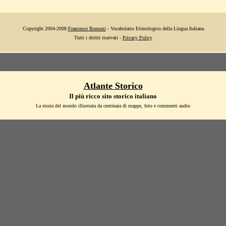
Copyright 2004-2008
Francesco Bonomi
- Vocabolario Etimologico della Lingua Italiana
Tutti i diritti riservati -
Privacy Policy
Atlante Storico
Il più ricco sito storico italiano
La storia del mondo illustrata da centinaia di mappe, foto e commenti audio