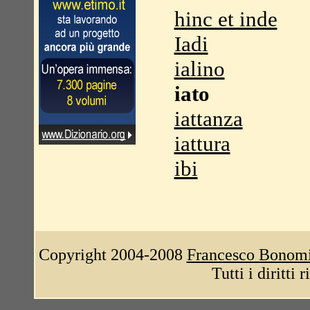
hinc et inde
Iadi
ialino
iato
iattanza
iattura
ibi
Copyright 2004-2008
Francesco Bonom
Tutti i diritti 