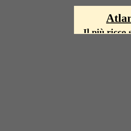
Atlan
Il più ricco 
La storia del mond
mappe, fot