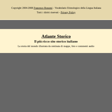
Copyright 2004-2008
Francesco Bonomi
- Vocabolario Etimologico della Lingua Italiana
Tutti i diritti riservati -
Privacy Policy
Atlante Storico
Il più ricco sito storico italiano
La storia del mondo illustrata da centinaia di mappe, foto e commenti audio