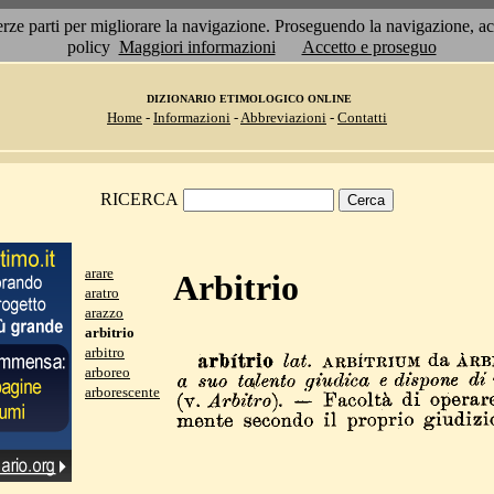
 terze parti per migliorare la navigazione. Proseguendo la navigazione, 
policy
Maggiori informazioni
Accetto e proseguo
DIZIONARIO ETIMOLOGICO ONLINE
Home
-
Informazioni
-
Abbreviazioni
-
Contatti
RICERCA
arare
Arbitrio
aratro
arazzo
arbitrio
arbitro
arboreo
arborescente