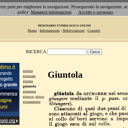
 terze parti per migliorare la navigazione. Proseguendo la navigazione, 
policy
Maggiori informazioni
Accetto e proseguo
DIZIONARIO ETIMOLOGICO ONLINE
Home
-
Informazioni
-
Abbreviazioni
-
Contatti
RICERCA
giunta
Giuntola
giuntare
giunto
giuntola
giuntura
giuoco, gioco
giuramento