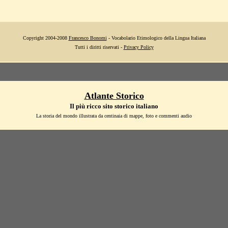
Copyright 2004-2008
Francesco Bonomi
- Vocabolario Etimologico della Lingua Italiana
Tutti i diritti riservati -
Privacy Policy
Atlante Storico
Il più ricco sito storico italiano
La storia del mondo illustrata da centinaia di mappe, foto e commenti audio