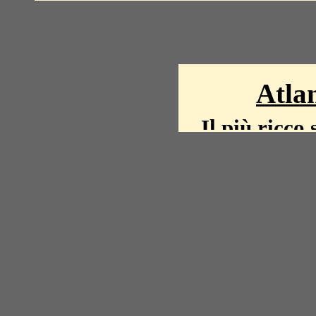
Atlan
Il più ricco 
La storia del mond
mappe, fot