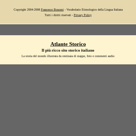
Copyright 2004-2008
Francesco Bonomi
- Vocabolario Etimologico della Lingua Italiana
Tutti i diritti riservati -
Privacy Policy
Atlante Storico
Il più ricco sito storico italiano
La storia del mondo illustrata da centinaia di mappe, foto e commenti audio